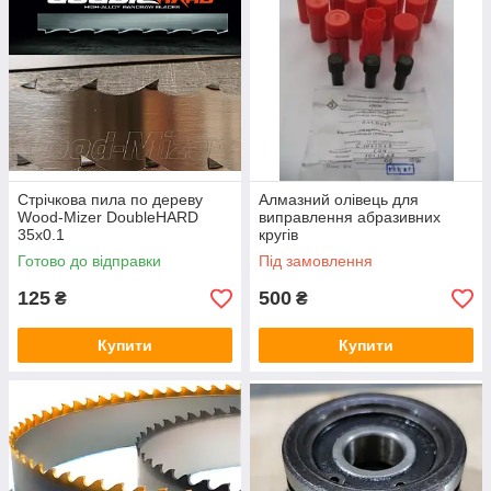
Стрічкова пила по дереву
Алмазний олівець для
Wood-Mizer DoubleHARD
виправлення абразивних
35х0.1
кругів
Готово до відправки
Під замовлення
125
500
₴
₴
Купити
Купити