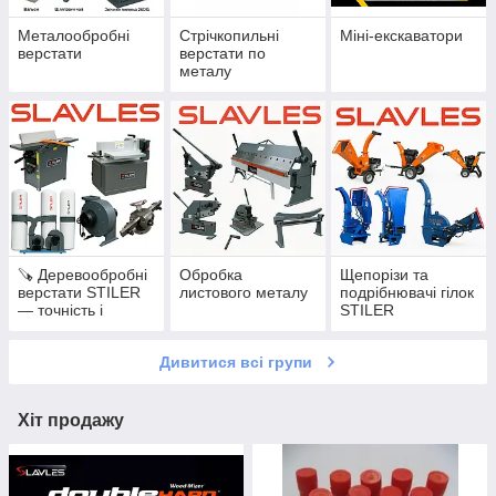
Металообробні
Стрічкопильні
Міні-екскаватори
верстати
верстати по
металу
🪚 Деревообробні
Обробка
Щепорізи та
верстати STILER
листового металу
подрібнювачі гілок
— точність і
STILER
потужність для
кожного
Дивитися всі групи
виробництва
Хіт продажу