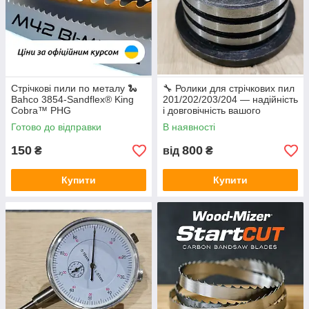
Стрічкові пили по металу 🐍
🔧 Ролики для стрічкових пил
Bahco 3854-Sandflex® King
201/202/203/204 — надійність
Cobra™ PHG
і довговічність вашого
обладнання
Готово до відправки
В наявності
150
800
₴
від
₴
Купити
Купити