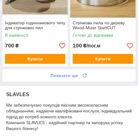
Індикатор годинникового типу
Стрічкова пила по дереву
для стрічкових пил
Wood-Mizer StartCUT
В наявності
Готово до відправки
700
100
₴
₴/пог.м
Купити
Купити
Показати ще
SLAVLES
Ми забезпечуємо покупців якісним висококласним
обладнанням, надаючи кваліфіковані послуги, індивідуальний
підхід до потреб кожного клієнта.
Компанія SLAVLES - надійний партнер та запорука успіху
Вашого бізнесу!