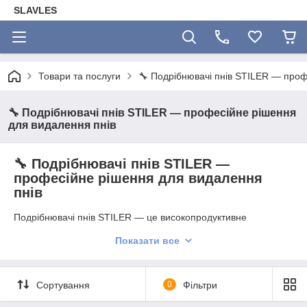
SLAVLES
Товари та послуги
🔧 Подрібнювачі пнів STILER — проф
🔧 Подрібнювачі пнів STILER — професійне рішення
для видалення пнів
🔧 Подрібнювачі пнів STILER —
професійне рішення для видалення
пнів
Подрібнювачі пнів STILER — це високопродуктивне
обладнання для повного видалення пнів після вирубки
Показати все
дерев. Машини призначені для роботи в садах, парках, на
будівельних ділянках, у лісовому господарстві та
комунальному секторі. Вони легко справляються навіть із
твердими породами деревини, залишаючи рівну поверхню
Сортування
0
Фільтри
після подрібнення.