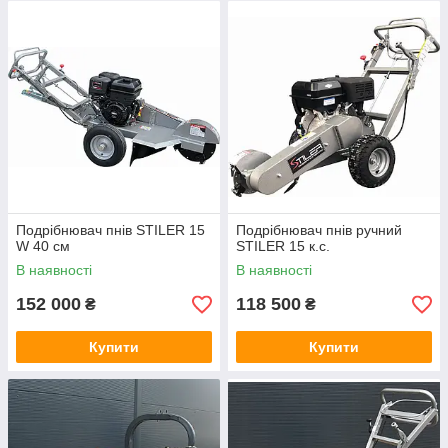
🔹
Основні переваги подрібнювачів STILER:
✅ Надійні бензинові або дизельні двигуни потужністю
13–25 к.с.
✅ Робочий ротор зі спеціальними карбідними зубами
✅ Простота керування та висока маневреність
✅ Можливість регулювання глибини подрібнення до
300 мм
✅ Надійна конструкція, що витримує великі
навантаження
Подрібнювач пнів STILER 15
Подрібнювач пнів ручний
W 40 см
STILER 15 к.с.
В наявності
В наявності
152 000
118 500
₴
₴
Купити
Купити