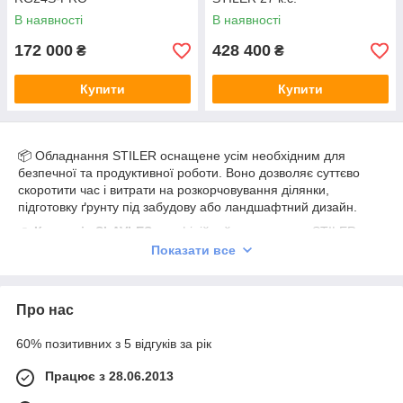
В наявності
В наявності
172 000
428 400
₴
₴
Купити
Купити
📦 Обладнання STILER оснащене усім необхідним для
безпечної та продуктивної роботи. Воно дозволяє суттєво
скоротити час і витрати на розкорчовування ділянки,
підготовку ґрунту під забудову або ландшафтний дизайн.
💼
Компанія SLAVLES
— офіційний представник STILER в
Україні, пропонує вигідні ціни, гарантійне обслуговування та
Показати все
професійні консультації при виборі техніки.
Про нас
60% позитивних з 5 відгуків за рік
Працює з 28.06.2013