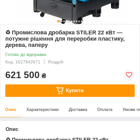
♻️ Промислова дробарка STILER 22 кВт —
потужне рішення для переробки пластику,
дерева, паперу
Готово до відправки
Код: 1627842671
Роздріб
621 500
₴
Купити
Опис
Характеристики
Доставка
Оплата
Умови п
Опис
♻️
Промислова дробарка STILER 22 кВт
—