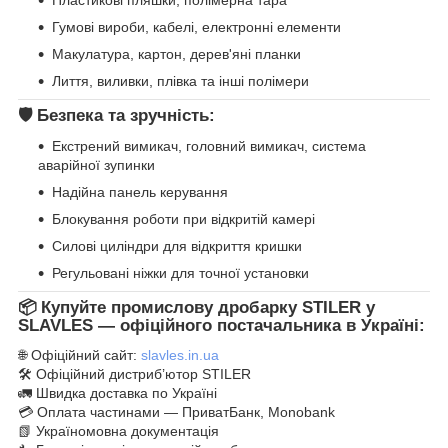
Гумові вироби, кабелі, електронні елементи
Макулатура, картон, дерев'яні планки
Лиття, виливки, плівка та інші полімери
🛡
Безпека та зручність:
Екстрений вимикач, головний вимикач, система
аварійної зупинки
Надійна панель керування
Блокування роботи при відкритій камері
Силові циліндри для відкриття кришки
Регульовані ніжки для точної установки
📦 Купуйте промислову дробарку STILER у
SLAVLES
— офіційного постачальника в Україні:
🌐 Офіційний сайт:
slavles.in.ua
🛠 Офіційний дистриб’ютор STILER
🚛 Швидка доставка по Україні
💳 Оплата частинами — ПриватБанк, Monobank
📗 Україномовна документація