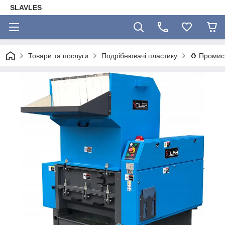
SLAVLES
Товари та послуги
Подрібнювачі пластику
♻️ Промис