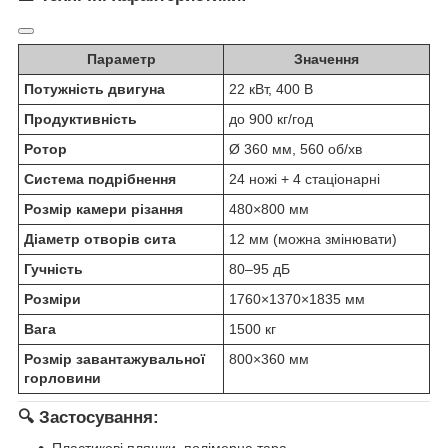
Параметр
Значення
Потужність двигуна
22 кВт, 400 В
Продуктивність
до 900 кг/год
Ротор
Ø 360 мм, 560 об/хв
Система подрібнення
24 ножі + 4 стаціонарні
Розмір камери різання
480×800 мм
Діаметр отворів сита
12 мм (можна змінювати)
Гучність
80–95 дБ
Розміри
1760×1370×1835 мм
Вага
1500 кг
Розмір завантажувальної
800×360 мм
горловини
🔍
Застосування:
Пластикові пляшки, полімерна тара