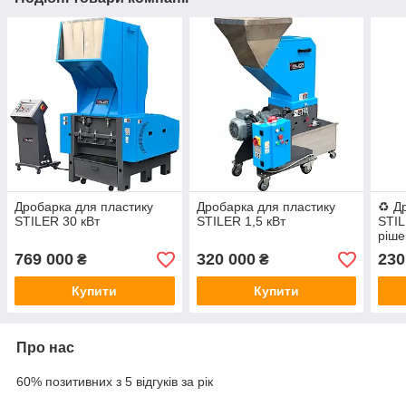
Дробарка для пластику
Дробарка для пластику
♻️ Д
STILER 30 кВт
STILER 1,5 кВт
STIL
ріше
полі
769 000
320 000
230
₴
₴
дер
Купити
Купити
Про нас
60% позитивних з 5 відгуків за рік