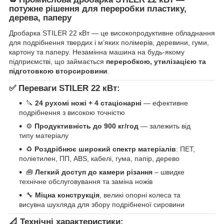
потужне рішення для переробки пластику,
дерева, паперу
Дробарка STILER 22 кВт — це високопродуктивне обладнання
для подрібнення твердих і м’яких полімерів, деревини, гуми,
картону та паперу. Незамінна машина на будь-якому
підприємстві, що займається
переробкою, утилізацією та
підготовкою вторсировини
.
✅
Переваги STILER 22 кВт:
🔪
24 рухомі ножі + 4 стаціонарні
— ефективне
подрібнення з високою точністю
⚙️
Продуктивність до 900 кг/год
— залежить від
типу матеріалу
♻️
Роздрібнює широкий спектр матеріалів
: ПЕТ,
поліетилен, ПП, ABS, кабелі, гума, папір, дерево
🧰
Легкий доступ до камери різання
– швидке
технічне обслуговування та заміна ножів
🔧
Міцна конструкція
, великі опорні колеса та
висувна шухляда для збору подрібненої сировини
📐
Технічні характеристики: