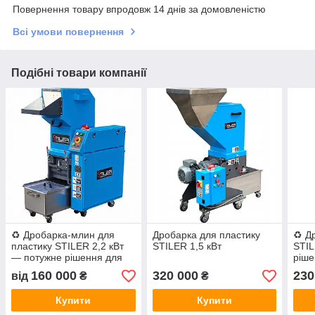
Повернення товару впродовж 14 днів за домовленістю
Всі умови повернення
Подібні товари компанії
♻️ Дробарка-млин для
Дробарка для пластику
♻️ Д
пластику STILER 2,2 кВт
STILER 1,5 кВт
STIL
— потужне рішення для
ріше
переробки відходів
полі
160 000
320 000
230
від
₴
₴
дер
Купити
Купити