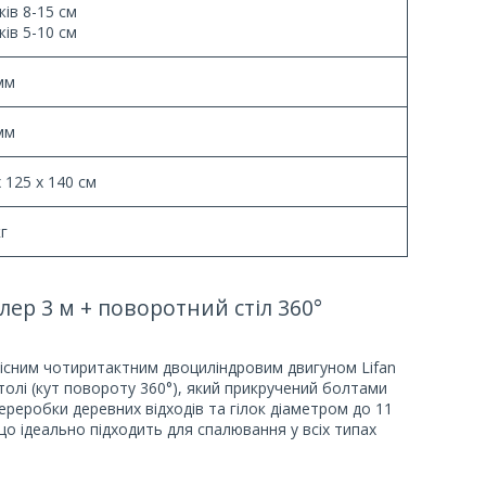
жів 8-15 см
жів 5-10 см
мм
мм
х 125 х 140 см
кг
ер 3 м + поворотний стіл 360°
сним чотиритактним двоциліндровим двигуном Lifan
олі (кут повороту 360°), який прикручений болтами
реробки деревних відходів та гілок діаметром до 11
о ідеально підходить для спалювання у всіх типах