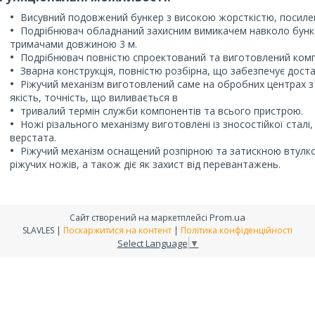
Висувний подовжений бункер з високою жорсткістю, посиле
Подрібнювач обладнаний захисним вимикачем навколо бунке
тримачами довжиною 3 м.
Подрібнювач повністю спроектований та виготовлений ко
Зварна конструкція, повністю розбірна, що забезпечує доста
Ріжучий механізм виготовлений саме на обробних центрах з
якість, точність, що виливається в
тривалий термін служби компонентів та всього пристрою.
Ножі різального механізму виготовлені із зносостійкої стал
верстата.
Ріжучий механізм оснащений розпірною та затискною втулко
ріжучих ножів, а також діє як захист від перевантажень.
Prom.ua
Сайт створений на маркетплейсі
SLAVLES |
Поскаржитися на контент
|
Політика конфіденційності
Select Language
▼