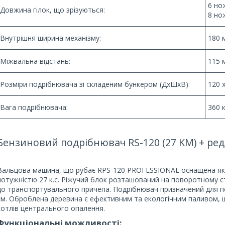
6 но
Довжина гілок, що зрізуються:
8 но
Внутрішня ширина механізму:
180 
Міжвальна відстань:
115 
Розміри подрібнювача зі складеним бункером (ДхШхВ):
120 
Вага подрібнювача:
360 
Бензиновий подрібнювач RS-120 (27 KM) + редл
Вальцова машина, що рубає RPS-120 PROFESSIONAL оснащена які
потужністю 27 к.с. Ріжучий блок розташований на поворотному ст
до транспортувального причепа. Подрібнювач призначений для пе
см. Оброблена деревина є ефективним та екологічним паливом, щ
котлів центрального опалення.
Функціональні можливості: