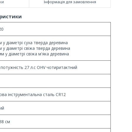
ки
Інформація для замовлення
еристики
20
м у діаметрі суха тверда деревина
м у діаметрі свіжа тверда деревина
мм у діаметрі свіжа м'яка деревина
n потужність 27 л.с OHV чотиритактний
ова інструментальна сталь CR12
ий
38 см