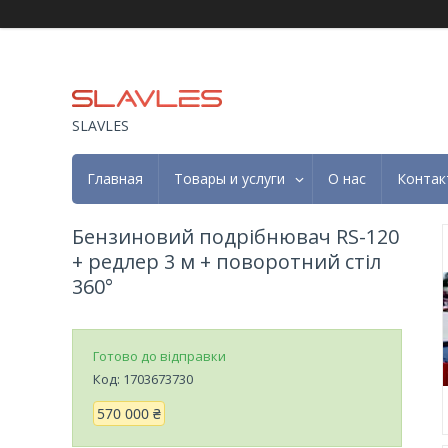
SLAVLES
Главная
Товары и услуги
О нас
Контак
Бензиновий подрібнювач RS-120
+ редлер 3 м + поворотний стіл
360°
Готово до відправки
Код:
1703673730
570 000 ₴