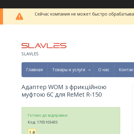
Сейчас компания не может быстро обрабатыват
SLAVLES
Главная
Товары и услуги
О нас
Контак
Адаптер WOM з фрикційною
муфтою 6C для ReMet R-150
Готово до відправки
Код:
1705103455
1 ₴