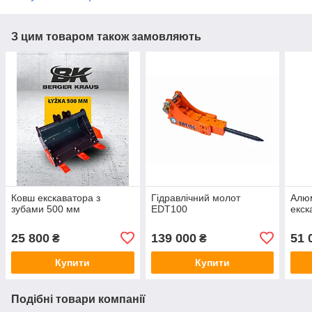
З цим товаром також замовляють
Ковш екскаватора з
Гідравлічний молот
Алюм
зубами 500 мм
EDT100
екск
25 800
139 000
51 
₴
₴
Купити
Купити
Подібні товари компанії