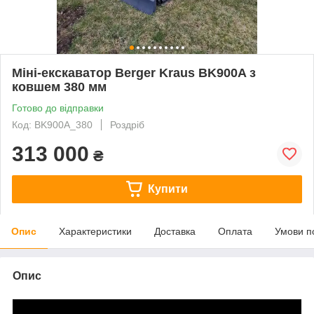
Міні-екскаватор Berger Kraus BK900A з
ковшем 380 мм
Готово до відправки
Код: BK900A_380
Роздріб
313 000
₴
Купити
Опис
Характеристики
Доставка
Оплата
Умови п
Опис