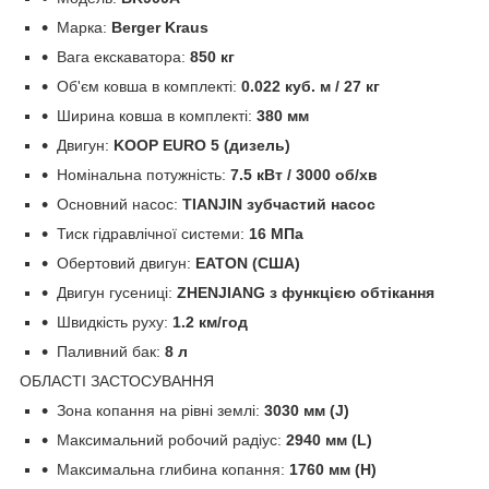
Марка:
Berger Kraus
Вага екскаватора:
850 кг
Об'єм ковша в комплекті:
0.022 куб. м / 27 кг
Ширина ковша в комплекті:
380 мм
Двигун:
KOOP EURO 5 (дизель)
Номінальна потужність:
7.5 кВт / 3000 об/хв
Основний насос:
TIANJIN зубчастий насос
Тиск гідравлічної системи:
16 МПа
Обертовий двигун:
EATON (США)
Двигун гусениці:
ZHENJIANG з функцією обтікання
Швидкість руху:
1.2 км/год
Паливний бак:
8 л
ОБЛАСТІ ЗАСТОСУВАННЯ
Зона копання на рівні землі:
3030
мм (J)
Максимальний робочий радіус:
2940 мм (L)
Максимальна глибина копання:
1760 мм (H)