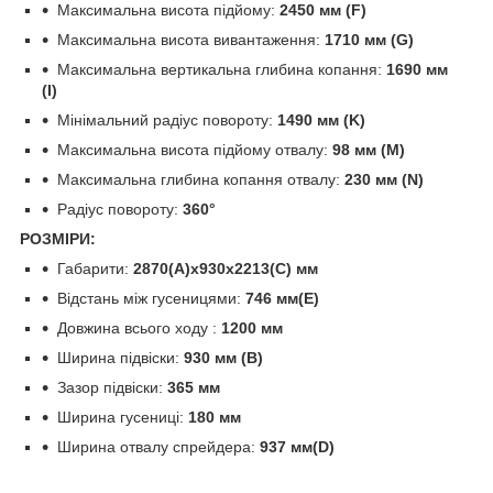
Максимальна висота підйому:
2450 мм (F)
Максимальна висота вивантаження:
1710 мм (G)
Максимальна вертикальна глибина копання:
1690 мм
(I)
Мінімальний радіус повороту:
1490 мм (K)
Максимальна висота підйому отвалу:
98 мм (M)
Максимальна глибина копання отвалу:
230 мм (N)
Радіус повороту:
360°
РОЗМІРИ:
Габарити:
2870(A)x930x2213(C) мм
Відстань між гусеницями:
746 мм(E)
Довжина всього ходу :
1200 мм
Ширина підвіски:
930 мм (B)
Зазор підвіски:
365 мм
Ширина гусениці:
180 мм
Ширина отвалу спрейдера:
937 мм(D)