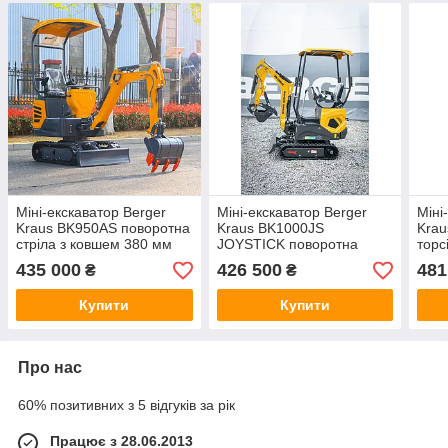
Міні-екскаватор Berger
Міні-екскаватор Berger
Міні
Kraus BK950AS поворотна
Kraus BK1000JS
Krau
стріла з ковшем 380 мм
JOYSTICK поворотна
торс
стріла з ковшем 380 мм
та к
435 000
426 500
481
₴
₴
Купити
Купити
Про нас
60% позитивних з 5 відгуків за рік
Працює з 28.06.2013