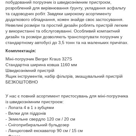
побудований погрузчик із швидкознімним пристроєм,
розроблений для вирівнювання ґрунту, укладання асфальту
та садоводчих робіт. Завдяки широкому асортименту
додаткового обладнання, кожен знайде своє застосування.
Невеликі розміри та простий дизайн роблять пристрій легким
у використанні та обслуговуванні. Особливий компактний
дизайн та розміри дозволяють транспортувати погрузчик у
стандартному автобусі до 3,5 тонн та на маленьких причіпах.
Комплектація:
Міні-погрузчик Berger Kraus 327S
Стандартна ширина ковша 1160 мм
Швидкознімний пристрій
Ящик інструментів, набір фільтрів, змащувальний пристрій
БЕЗКОШТОВНО
У нас є повний асортимент пристосувань для міні-погрузчика
із швидкознімним пристроєм:
- Лопата 4 в 1 з зубцями
- Вилки для піддонів
- Земельне свердло 120 см / 20 см
- Снігоприбиральний бульдозер
- Ланцюговий екскаватор 90 см / 15 см