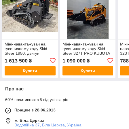
Міні-навантажувач на
Міні-навантажувач на
Міні
гусеничному ходу Skid
гусеничному ходу Skid
нава
Steer 1950, двигун
Steer 327T PRO KUBOTA
323T
YANMAR 50 к.с.
25 к.с.
Strat
1 613 500
1 090 000
788
₴
₴
Купити
Купити
Про нас
60% позитивних з 5 відгуків за рік
Працює з 28.06.2013
м. Біла Церква
Водопійна 37, Біла Церква, Україна