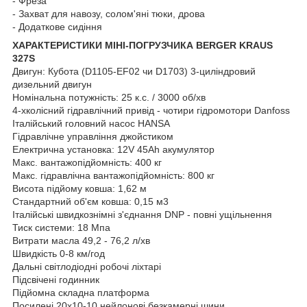
- Фреза
- Захват для навозу, солом'яні тюки, дрова
- Додаткове сидіння
ХАРАКТЕРИСТИКИ МІНІ-ПОГРУЗЧИКА BERGER KRAUS
327S
Двигун: Кубота (D1105-EF02 чи D1703) 3-циліндровий
дизельний двигун
Номінальна потужність: 25 к.с. / 3000 об/хв
4-хколісний гідравлічний привід - чотири гідромотори Danfoss
Італійський головний насос HANSA
Гідравлічне управління джойстиком
Електрична установка: 12V 45Ah акумулятор
Макс. вантажопідйомність: 400 кг
Макс. гідравлічна вантажопідйомність: 800 кг
Висота підйому ковша: 1,62 м
Стандартний об'єм ковша: 0,15 м3
Італійські швидкознімні з'єднання DNP - повні ущільнення
Тиск системи: 18 Мпа
Витрати масла 49,2 - 76,2 л/хв
Швидкість 0-8 км/год
Дальні світлодіодні робочі ліхтарі
Підсвічені годинник
Підйомна складна платформа
Посилені 20x10-10 нейлонові безкамерні шини