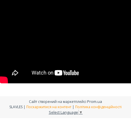
Prom.ua
Сайт створений на маркетплейсі
SLAVLES |
Поскаржитися на контент
|
Політика конфіденційності
Select Language
▼