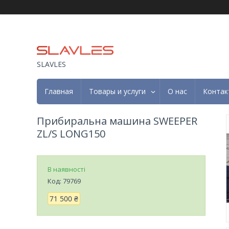
SLAVLES
Главная
Товары и услуги
О нас
Контак
Прибиральна машина SWEEPER
ZL/S LONG150
В наявності
Код:
79769
71 500 ₴