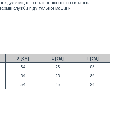
ні з дуже міцного поліпропіленового волокна
термін служби підмітальної машини.
D [см]
E [см]
F [см]
54
25
86
54
25
86
54
25
86