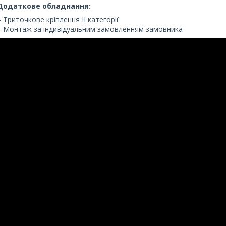
Додаткове обладнання:
– Триточкове кріплення II категорії
– Монтаж за індивідуальним замовленням замовника