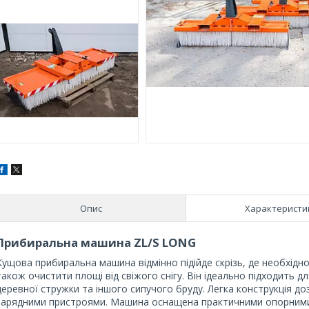
Опис
Характеристи
Прибиральна машина ZL/S LONG
Кущова прибиральна машина відмінно підійде скрізь, де необхідно
також очистити площі від свіжого снігу.
Він ідеально підходить дл
деревної стружки та іншого сипучого бруду.
Легка конструкція д
зарядними пристроями.
Машина оснащена практичними опорними н