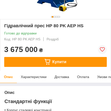
Гідравлічний прес HP 80 PK AEP HS
Готово до відправки
Код: HP 80 PK AEP HS
Роздріб
3 675 000
₴
Купити
Опис
Характеристики
Доставка
Оплата
Умови п
Опис
Стандартні функції
• Корпус сталевої конструкції