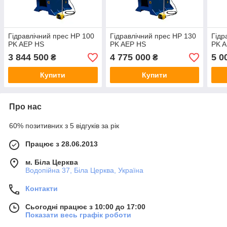
Гідравлічний прес HP 100
Гідравлічний прес HP 130
Гідр
PK AEP HS
PK AEP HS
PK 
3 844 500
4 775 000
5 0
₴
₴
Купити
Купити
Про нас
60% позитивних з 5 відгуків за рік
Працює з 28.06.2013
м. Біла Церква
Водопійна 37, Біла Церква, Україна
Контакти
Сьогодні працює з 10:00 до 17:00
Показати весь графік роботи