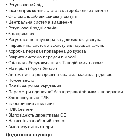
• Регульований хід
• Ексцентрик колінчастого вала зроблено заливкою
• Система шайб вкладишів у шатуні
• Центральна система змащення
• Регульовані задні слайди
• 6 напрямних
• Регулювання плунжера за допомогою двигуна
• Гідравлічна система захисту від перевантажень
• Коробка передач приварена до кузова
• Закрита система передач в маслі
• Стіл для обслуговування з Т-подібними пазами
• Матеріал і брухт Groove
• Автоматична реверсивна система мастила рідиною
• Ножне весло
• Подвійне ручне керування
• Параметри одиночної безперервної зйомки з перервами
• Застосовується ПЛК
• Електричний лічильник
• ПЛК безпеки
• Відповідність директивам CE
• Натисніть запобіжний клапан
• Амортизуючі циліндри
Додаткові функції