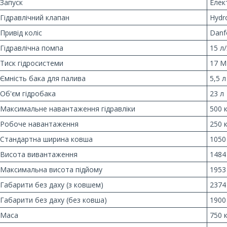
Запуск
Елек
Гідравлічний клапан
Hydro
Привід коліс
Danf
Гідравлічна помпа
15 л
Тиск гідросистеми
17 М
Ємність бака для палива
5,5 л
Об'єм гідробака
23 л
Максимальне навантаження гідравліки
500 
Робоче навантаження
250 
Стандартна ширина ковша
1050
Висота вивантаження
1484
Максимальна висота підйому
1953
Габарити без даху (з ковшем)
2374
Габарити без даху (без ковша)
1900
Маса
750 