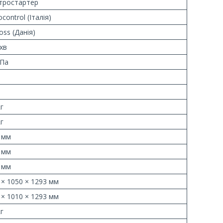
тростартер
control (Італія)
oss (Данія)
/хв
Па
кг
кг
 мм
 мм
 мм
 × 1050 × 1293 мм
 × 1010 × 1293 мм
кг