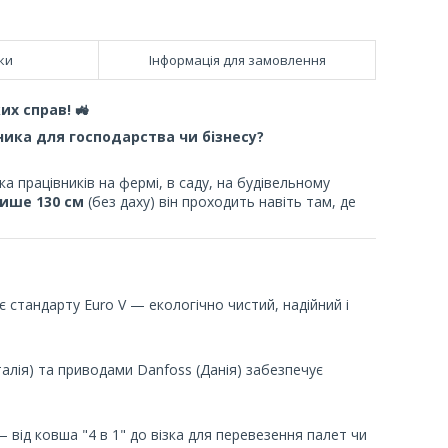
ки
Інформація для замовлення
х справ! 🚜
ика для господарства чи бізнесу?
а працівників на фермі, в саду, на будівельному
ише 130 см
(без даху) він проходить навіть там, де
 стандарту Euro V — екологічно чистий, надійний і
алія) та приводами Danfoss (Данія) забезпечує
 від ковша "4 в 1" до візка для перевезення палет чи