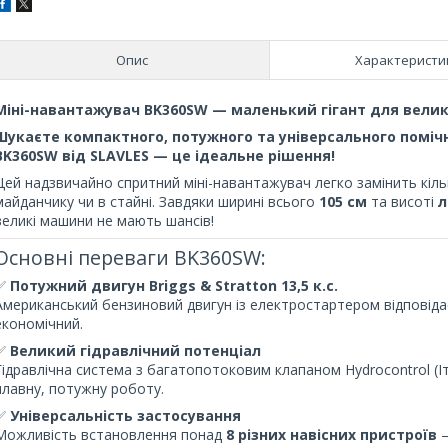
Опис
Характеристи
Міні-навантажувач BK360SW — маленький гігант для велики
Шукаєте компактного, потужного та універсального помічн
BK360SW від SLAVLES — це ідеальне рішення!
Цей надзвичайно спритний міні-навантажувач легко замінить кільк
майданчику чи в стайні. Завдяки ширині всього
105 см
та висоті
л
великі машини не мають шансів!
Основні переваги BK360SW:
✅
Потужний двигун Briggs & Stratton 13,5 к.с.
Американський бензиновий двигун із електростартером відповідає
економічний.
✅
Великий гідравлічний потенціал
Гідравлічна система з багатопотоковим клапаном Hydrocontrol (Іт
плавну, потужну роботу.
✅
Універсальність застосування
Можливість встановлення понад
8 різних навісних пристроїв
—