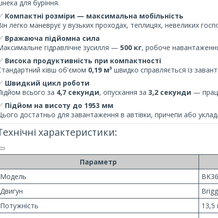
шнека для буріння.
✅
Компактні розміри — максимальна мобільність
Він легко маневрує у вузьких проходах, теплицях, невеликих гос
✅
Вражаюча підйомна сила
Максимальне гідравлічне зусилля —
500 кг
, робоче навантажен
✅
Висока продуктивність при компактності
Стандартний ківш об'ємом
0,19 м³
швидко справляється із завантаж
✅
Швидкий цикл роботи
Підйом всього за
4,7 секунди
, опускання за
3,2 секунди
— працю
✅
Підйом на висоту до 1953 мм
Цього достатньо для завантаження в автівки, причепи або уклада
Технічні характеристики:
Параметр
Модель
BK3
Двигун
Brig
Потужність
13,5 