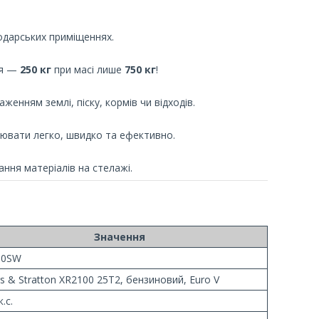
подарських приміщеннях.
ня —
250 кг
при масі лише
750 кг
!
енням землі, піску, кормів чи відходів.
вати легко, швидко та ефективно.
ння матеріалів на стелажі.
Значення
60SW
gs & Stratton XR2100 25T2, бензиновий, Euro V
к.с.