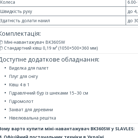
Колеса
6.00
Швидкість руху
до 4
Здатність долати нахил
до 3
Комплектація:
📦 Міні-навантажувач BK360SW
📦 Стандартний ківш 0,19 м³ (1050×500×360 мм)
Доступне додаткове обладнання:
Виделка для палет
Плуг для снігу
Ківш 4 в 1
Гідравлічний бур із шнеками 15–30 см
Гідромолот
Захват для деревини
Нівелювальна решітка
Чому варто купити міні-навантажувач BK360SW у SLAVLES:
🌟
Офіційний постачальник техніки в Україні