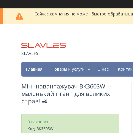
Сейчас компания не может быстро обрабатыват
SLAVLES
Главная
Товары и услуги
О нас
Контак
Міні-навантажувач BK360SW —
маленький гігант для великих
справ! 🚜
В наявності
Код:
BK360SW