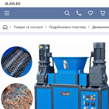
SLAVLES
Товари та послуги
Подрібнювачі пластику
Двовалков