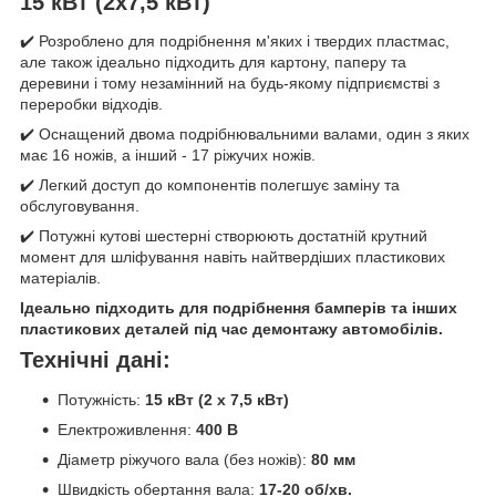
15 кВт (2х7,5 кВт)
✔️ Розроблено для подрібнення м'яких і твердих пластмас,
але також ідеально підходить для картону, паперу та
деревини і тому незамінний на будь-якому підприємстві з
переробки відходів.
✔️ Оснащений двома подрібнювальними валами, один з яких
має 16 ножів, а інший - 17 ріжучих ножів.
✔️ Легкий доступ до компонентів полегшує заміну та
обслуговування.
✔️ Потужні кутові шестерні створюють достатній крутний
момент для шліфування навіть найтвердіших пластикових
матеріалів.
Ідеально підходить для подрібнення бамперів та інших
пластикових деталей під час демонтажу автомобілів.
Технічні дані:
Потужність:
15 кВт (2 x 7,5 кВт)
Електроживлення:
400 В
Діаметр ріжучого вала (без ножів):
80 мм
Швидкість обертання вала:
17-20 об/хв.