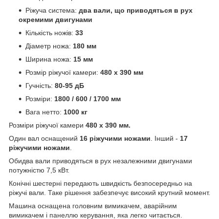
Ріжуча система:
два вали, що приводяться в рух
окремими двигунами
Кількість ножів:
33
Діаметр ножа:
180 мм
Ширина ножа:
15 мм
Розмір ріжучої камери:
480 x 390 мм
Гучність:
80-95 дБ
Розміри:
1800 / 600 / 1700 мм
Вага нетто:
1000 кг
Розміри ріжучої камери
480 x 390 мм.
Один вал оснащений
16 ріжучими ножами
. Інший -
17
ріжучими ножами
.
Обидва вали приводяться в рух незалежними двигунами
потужністю 7,5 кВт.
Конічні шестерні передають швидкість безпосередньо на
ріжучі вали. Таке рішення забезпечує високий крутний момент.
Машина оснащена головним вимикачем, аварійним
вимикачем і панеллю керування, яка легко читається.