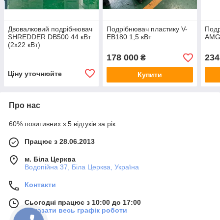
Двовалковий подрібнювач
Подрібнювач пластику V-
Подр
SHREDDER DB500 44 кВт
EB180 1,5 кВт
АМG-
(2x22 кВт)
178 000
234
₴
Ціну уточнюйте
Купити
Про нас
60% позитивних з 5 відгуків за рік
Працює з 28.06.2013
м. Біла Церква
Водопійна 37, Біла Церква, Україна
Контакти
Сьогодні працює з 10:00 до 17:00
Показати весь графік роботи