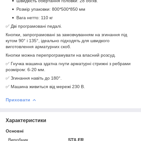
Швидкість обертання головки: 28 об/хв.
Розмір упаковки: 800*500*850 мм
Вага нетто: 110 кг
✅ Дві програмовані педалі.
Кнопки, запрограмовані за замовчуванням на згинання під
кутом 90° і 135°, ідеально підходять для швидкого
виготовлення арматурних скоб.
Кнопки можна перепрограмувати на власний розсуд.
✅ Гнучка машина здатна гнути арматурні стрижні з ребрами
розміром: 6-20 мм.
✅ Згинання навіть до 180°.
✅ Машина живиться від мережі 230 В.
Приховати
Характеристики
Основні
Виробник
STILER