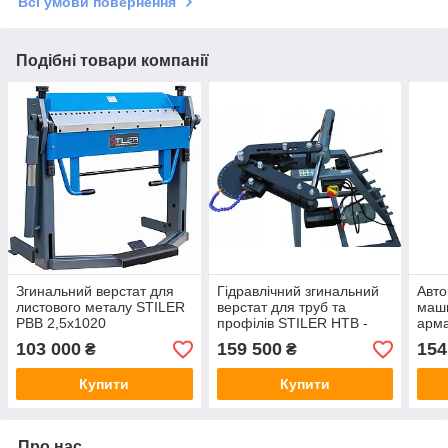
Всі умови повернення
Подібні товари компанії
Згинальний верстат для
Гідравлічний згинальний
Авто
листового металу STILER
верстат для труб та
маш
PBB 2,5x1020
профілів STILER HTB -
арма
1000
мм
103 000
159 500
154
₴
₴
Купити
Купити
Про нас