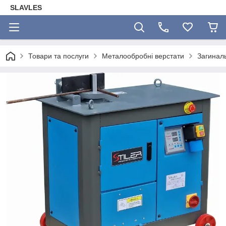
SLAVLES
Товари та послуги
Металообробні верстати
Загиналь