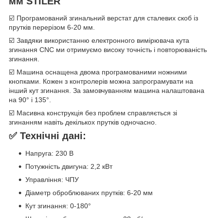
мм STILER
☑️ Програмований згинальний верстат для сталевих скоб із
прутків перерізом 6-20 мм.
☑️ Завдяки використанню електронного вимірювача кута
згинання CNC ми отримуємо високу точність і повторюваність
згинання.
☑️ Машина оснащена двома програмованими ножними
кнопками. Кожен з контролерів можна запрограмувати на
інший кут згинання. За замовчуванням машина налаштована
на 90° і 135°.
☑️ Масивна конструкція без проблем справляється зі
згинанням навіть декількох прутків одночасно.
✅ Технічні дані:
Напруга: 230 В
Потужність двигуна: 2,2 кВт
Управління: ЧПУ
Діаметр оброблюваних прутків: 6-20 мм
Кут згинання: 0-180°