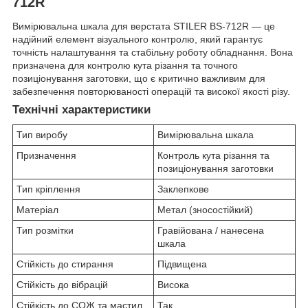
712R
Вимірювальна шкала для верстата STILER BS-712R — це
надійний елемент візуального контролю, який гарантує
точність налаштування та стабільну роботу обладнання. Вона
призначена для контролю кута різання та точного
позиціонування заготовки, що є критично важливим для
забезпечення повторюваності операцій та високої якості різу.
Технічні характеристики
Тип виробу
Вимірювальна шкала
Призначення
Контроль кута різання та
позиціонування заготовки
Тип кріплення
Заклепкове
Матеріал
Метал (зносостійкий)
Тип розмітки
Гравійована / нанесена
шкала
Стійкість до стирання
Підвищена
Стійкість до вібрацій
Висока
Стійкість до СОЖ та мастил
Так