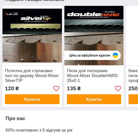
Полотна для стрічкових
Пила для пилорами
Біме
пил по дереву Wood-Mizer
Wood-Mizer DoubleHARD
пилк
SilverTIP
35х0.1
проф
дер
120
135
250
₴
₴
Купити
Купити
Про нас
60% позитивних з 5 відгуків за рік