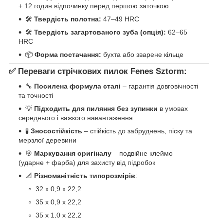
+ 12 годин відпочинку перед першою заточкою
🛠
Твердість полотна:
47–49 HRC
🛠
Твердість загартованого зуба (опція):
62–65
HRC
📦
Форма постачання:
бухта або зварене кільце
✅
Переваги стрічкових пилок Fenes Sztorm:
🔧
Посилена формула сталі
– гарантія довговічності
та точності
💡
Підходить для пиляння без зупинки
в умовах
середнього і важкого навантаження
🧪
Зносостійкість
– стійкість до забруднень, піску та
мерзлої деревини
🎯
Маркування оригіналу
– подвійне клеймо
(ударне + фарба) для захисту від підробок
📐
Різноманітність типорозмірів
:
32 х 0,9 х 22,2
35 х 0,9 х 22,2
35 х 1,0 х 22,2