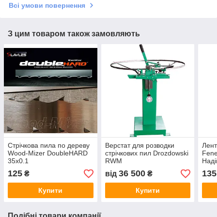
Всі умови повернення
З цим товаром також замовляють
Стрічкова пила по дереву
Верстат для розводки
Лент
Wood-Mizer DoubleHARD
стрічкових пил Drozdowski
Fene
35х0.1
RWM
Наді
точн
125
36 500
135
₴
від
₴
дер
Купити
Купити
Подібні товари компанії