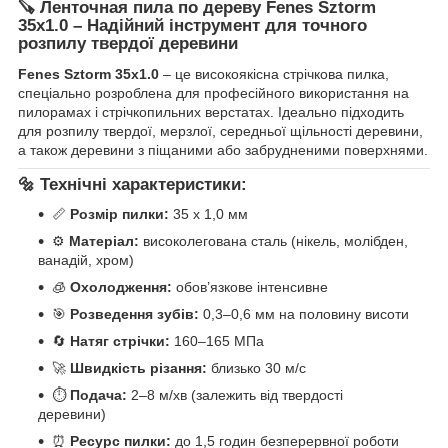
🪚
Ленточная пила по дереву Fenes Sztorm
35x1.0 – Надійний інструмент для точного
розпилу твердої деревини
Fenes Sztorm 35x1.0
– це високоякісна стрічкова пилка,
спеціально розроблена для професійного використання на
пилорамах і стрічкопильних верстатах. Ідеально підходить
для розпилу твердої, мерзлої, середньої щільності деревини,
а також деревини з піщаними або забрудненими поверхнями.
🔩
Технічні характеристики:
📏
Розмір пилки:
35 x 1,0 мм
⚙️
Матеріал:
високолегована сталь (нікель, молібден,
ванадій, хром)
🧊
Охолодження:
обов’язкове інтенсивне
🎯
Розведення зубів:
0,3–0,6 мм на половину висоти
🔄
Натяг стрічки:
160–165 МПа
🚀
Швидкість різання:
близько 30 м/с
⏱
Подача:
2–8 м/хв (залежить від твердості
деревини)
⏰
Ресурс пилки:
до 1,5 годин безперервної роботи