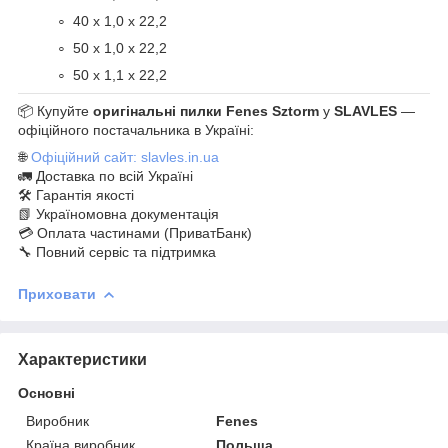
40 х 1,0 х 22,2
50 х 1,0 х 22,2
50 х 1,1 х 22,2
📦 Купуйте
оригінальні пилки Fenes Sztorm
у
SLAVLES
—
офіційного постачальника в Україні:
🌐
Офіційний сайт: slavles.in.ua
🚛 Доставка по всій Україні
🛠 Гарантія якості
📗 Україномовна документація
💳 Оплата частинами (ПриватБанк)
🔧 Повний сервіс та підтримка
Приховати
Характеристики
Основні
Виробник
Fenes
Країна виробник
Польща