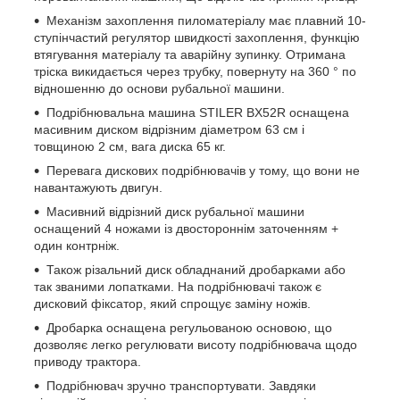
Механізм захоплення пиломатеріалу має плавний 10-
ступінчастий регулятор швидкості захоплення, функцію
втягування матеріалу та аварійну зупинку. Отримана
тріска викидається через трубку, повернуту на 360 ° по
відношенню до основи рубальної машини.
Подрібнювальна машина STILER BX52R оснащена
масивним диском відрізним діаметром 63 см і
товщиною 2 см, вага диска 65 кг.
Перевага дискових подрібнювачів у тому, що вони не
навантажують двигун.
Масивний відрізний диск рубальної машини
оснащений 4 ножами із двостороннім заточенням +
один контрніж.
Також різальний диск обладнаний дробарками або
так званими лопатками. На подрібнювачі також є
дисковий фіксатор, який спрощує заміну ножів.
Дробарка оснащена регульованою основою, що
дозволяє легко регулювати висоту подрібнювача щодо
приводу трактора.
Подрібнювач зручно транспортувати. Завдяки