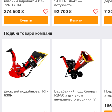
власним гідробаком BX-
STILER BX-42 —
дере
72R 17СМ
потужність і
продуктивність для вашого
274 500
92 700
7 2
₴
₴
господарства!
Купити
Купити
Подібні товари компанії
Дисковий подрібнювач RT-
Барабанний подрібнювач
Подр
630R
RB-50 з двигуном
з гі
внутрішнього згоряння (7
к.с.)
166