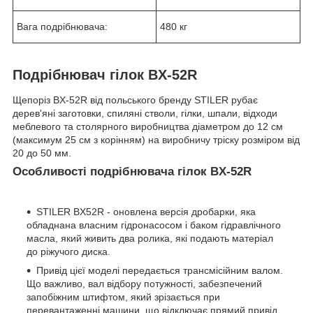
Вага подрібнювача:
480 кг
Подрібнювач гілок BX-52R
Щепоріз BX-52R від польського бренду STILER рубає
дерев'яні заготовки, спиляні стволи, гілки, шпали, відходи
меблевого та столярного виробництва діаметром до 12 см
(максимум 25 см з корінням) на виробничу тріску розміром від
20 до 50 мм.
Особливості подрібнювача гілок BX-52R
STILER BX52R - оновлена версія дробарки, яка
обладнана власним гідронасосом і баком гідравлічного
масла, який живить два ролика, які подають матеріал
до ріжучого диска.
Привід цієї моделі передається трансмісійним валом.
Що важливо, вал відбору потужності, забезпечений
запобіжним штифтом, який зрізається при
перевантаженні машини, що відключає прямий привід.